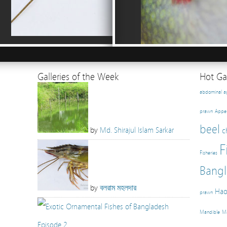
Galleries of the Week
Hot Gal
abdominal 
prawn
Appe
beel
by
Md. Shirajul Islam Sarkar
c
F
Fisheries
Bangl
by
বলরাম মহলদার
Hao
prawn
Mandible
Ma