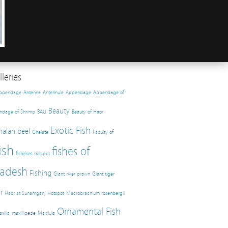
leries
appendage
Antenna
Antennule
Appendage
Appendage of
Beauty
ndage of Shrimp
BAU
Beauty of Haor
Exotic Fish
halan beel
Chelate
Faculty of
ish
fishes of
fisheries hotspot
adesh
Fishing
Giant river prawn
Giant tiger
r
Haor at Sunamganj
Hotspot
Macrobrachium rosenbergii
Ornamental Fish
xilla
maxillipede
Maxilula