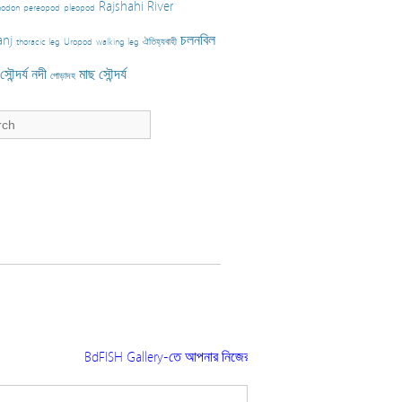
Rajshahi
River
nodon
pereopod
pleopod
nj
চলনবিল
thoracic leg
Uropod
walking leg
ঐতিহ্যবাহী
ৌন্দর্য
নদী
মাছ
সৌন্দর্য
পোড়াদহ
BdFISH Gallery-তে আপনার নিজের তোলা ছবি প্রকাশ করতে চাইলে ফিশারি