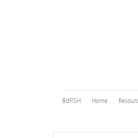
BdFISH
Home
Resour